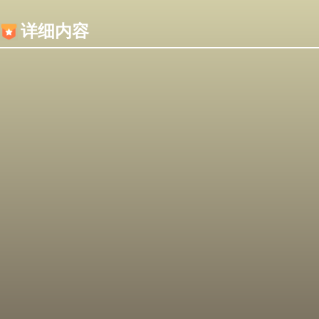
内容加载失败，可能是你的浏览器屏蔽了JS脚本！
详细内容