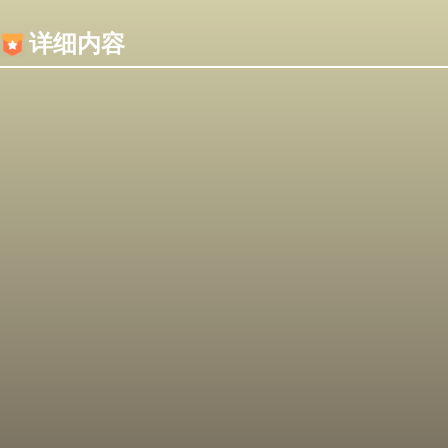
内容加载失败，可能是你的浏览器屏蔽了JS脚本！
详细内容