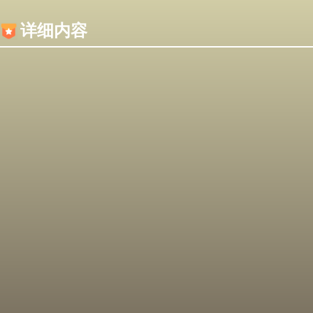
内容加载失败，可能是你的浏览器屏蔽了JS脚本！
详细内容