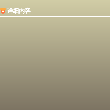
内容加载失败，可能是你的浏览器屏蔽了JS脚本！
详细内容