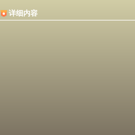
内容加载失败，可能是你的浏览器屏蔽了JS脚本！
详细内容