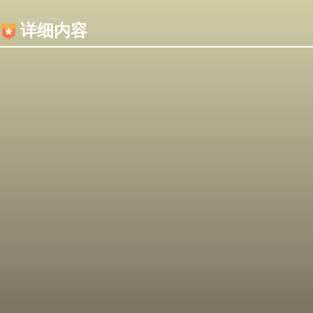
内容加载失败，可能是你的浏览器屏蔽了JS脚本！
详细内容