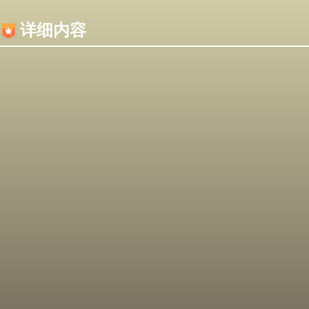
内容加载失败，可能是你的浏览器屏蔽了JS脚本！
详细内容