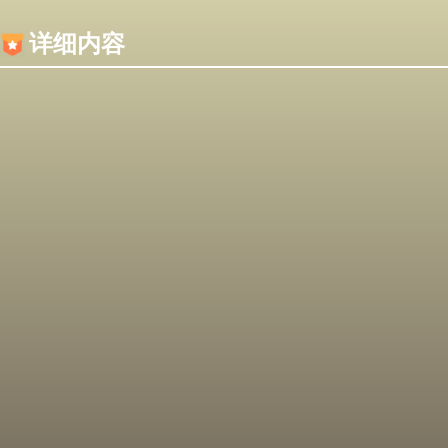
内容加载失败，可能是你的浏览器屏蔽了JS脚本！
详细内容