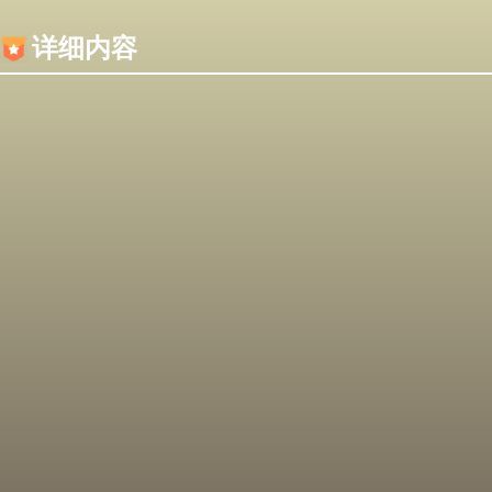
内容加载失败，可能是你的浏览器屏蔽了JS脚本！
详细内容