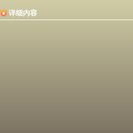
内容加载失败，可能是你的浏览器屏蔽了JS脚本！
详细内容