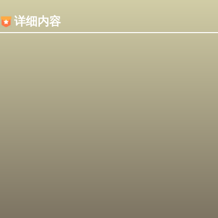
内容加载失败，可能是你的浏览器屏蔽了JS脚本！
详细内容