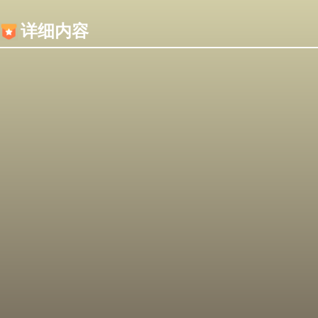
内容加载失败，可能是你的浏览器屏蔽了JS脚本！
详细内容