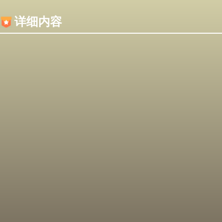
内容加载失败，可能是你的浏览器屏蔽了JS脚本！
详细内容