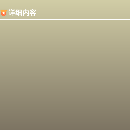
内容加载失败，可能是你的浏览器屏蔽了JS脚本！
详细内容