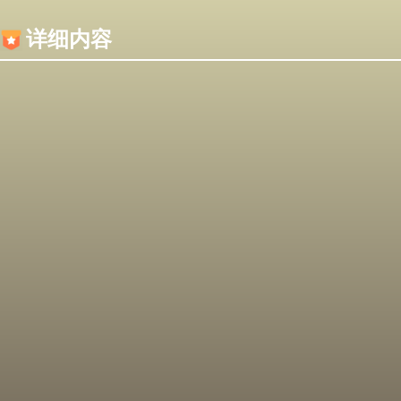
内容加载失败，可能是你的浏览器屏蔽了JS脚本！
详细内容