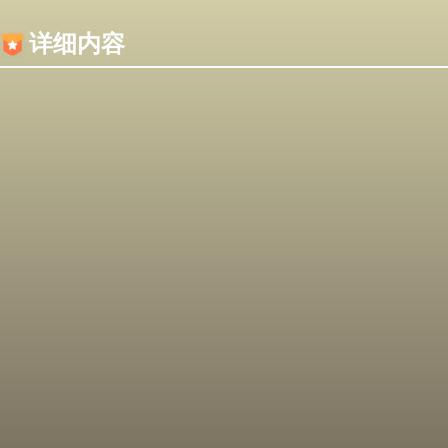
内容加载失败，可能是你的浏览器屏蔽了JS脚本！
详细内容