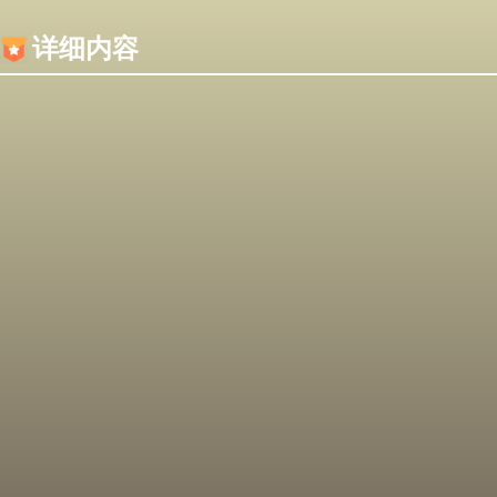
内容加载失败，可能是你的浏览器屏蔽了JS脚本！
详细内容