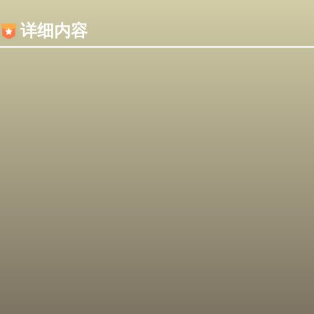
内容加载失败，可能是你的浏览器屏蔽了JS脚本！
详细内容