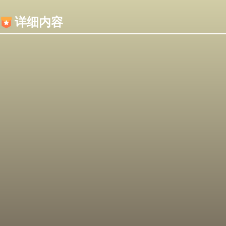
内容加载失败，可能是你的浏览器屏蔽了JS脚本！
详细内容