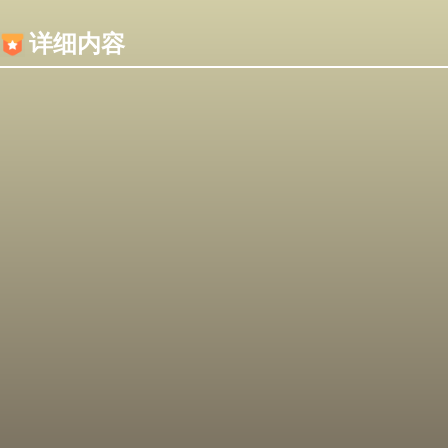
内容加载失败，可能是你的浏览器屏蔽了JS脚本！
详细内容