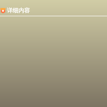
内容加载失败，可能是你的浏览器屏蔽了JS脚本！
详细内容