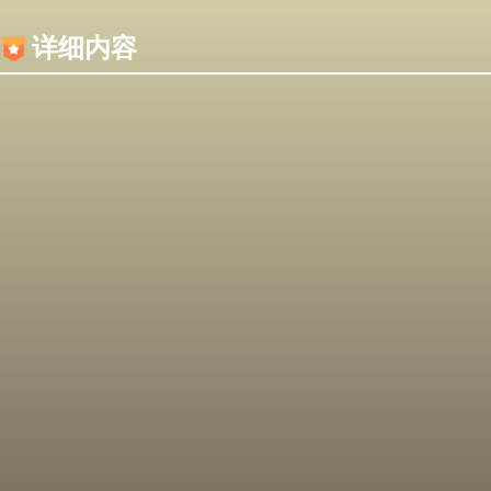
内容加载失败，可能是你的浏览器屏蔽了JS脚本！
详细内容