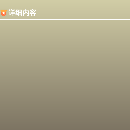
内容加载失败，可能是你的浏览器屏蔽了JS脚本！
详细内容