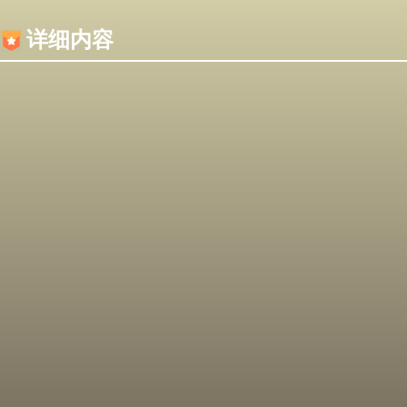
内容加载失败，可能是你的浏览器屏蔽了JS脚本！
详细内容