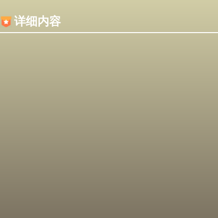
内容加载失败，可能是你的浏览器屏蔽了JS脚本！
详细内容