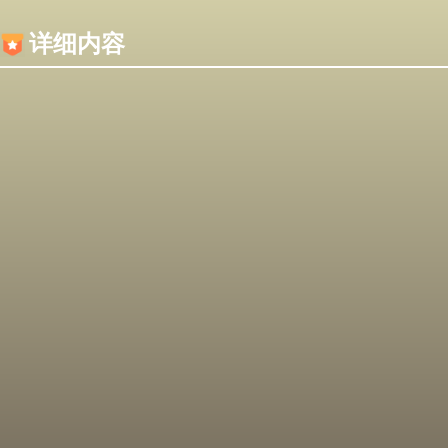
内容加载失败，可能是你的浏览器屏蔽了JS脚本！
详细内容