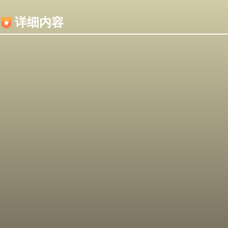
内容加载失败，可能是你的浏览器屏蔽了JS脚本！
详细内容