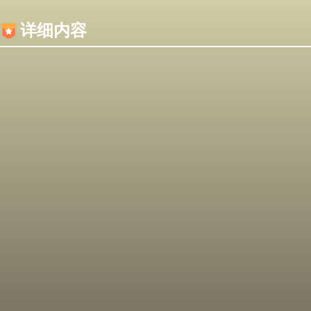
内容加载失败，可能是你的浏览器屏蔽了JS脚本！
详细内容