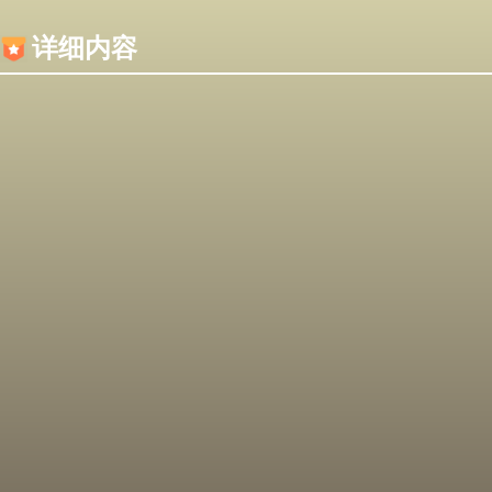
内容加载失败，可能是你的浏览器屏蔽了JS脚本！
详细内容