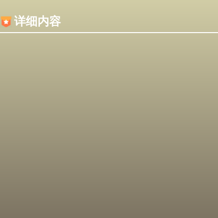
内容加载失败，可能是你的浏览器屏蔽了JS脚本！
详细内容