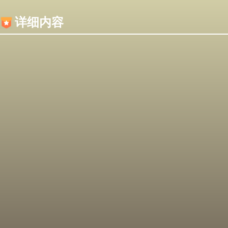
内容加载失败，可能是你的浏览器屏蔽了JS脚本！
详细内容