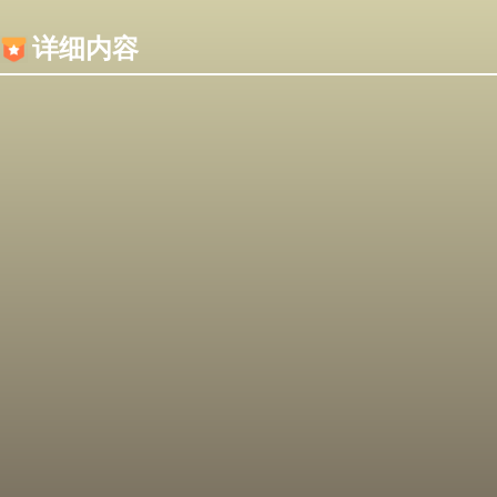
内容加载失败，可能是你的浏览器屏蔽了JS脚本！
详细内容