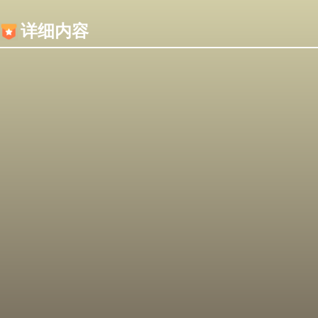
内容加载失败，可能是你的浏览器屏蔽了JS脚本！
详细内容