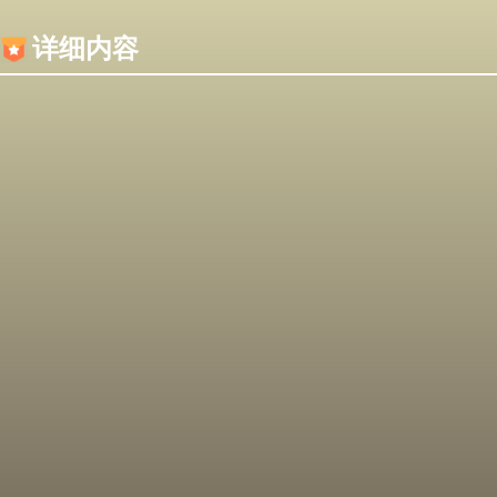
内容加载失败，可能是你的浏览器屏蔽了JS脚本！
详细内容