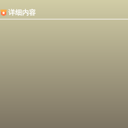
内容加载失败，可能是你的浏览器屏蔽了JS脚本！
详细内容