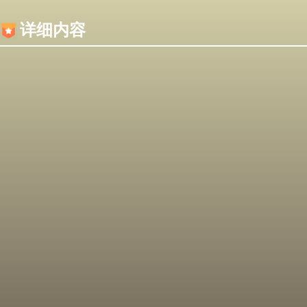
内容加载失败，可能是你的浏览器屏蔽了JS脚本！
详细内容