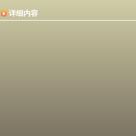
内容加载失败，可能是你的浏览器屏蔽了JS脚本！
详细内容