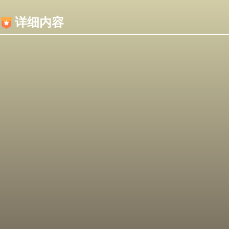
内容加载失败，可能是你的浏览器屏蔽了JS脚本！
详细内容