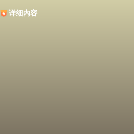
内容加载失败，可能是你的浏览器屏蔽了JS脚本！
详细内容