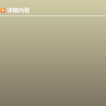
内容加载失败，可能是你的浏览器屏蔽了JS脚本！
详细内容