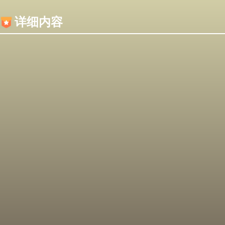
内容加载失败，可能是你的浏览器屏蔽了JS脚本！
详细内容