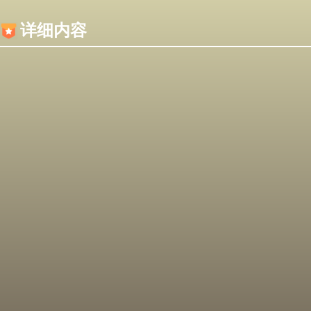
内容加载失败，可能是你的浏览器屏蔽了JS脚本！
详细内容