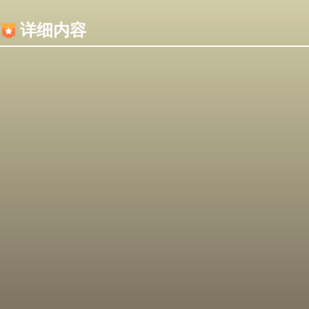
内容加载失败，可能是你的浏览器屏蔽了JS脚本！
详细内容