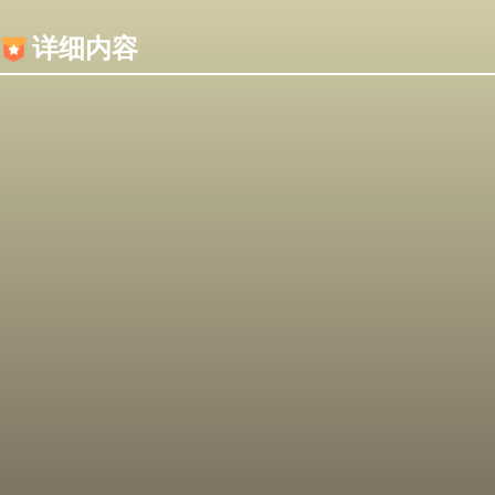
内容加载失败，可能是你的浏览器屏蔽了JS脚本！
详细内容