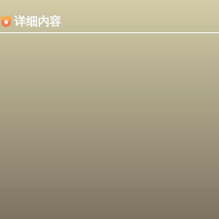
内容加载失败，可能是你的浏览器屏蔽了JS脚本！
详细内容