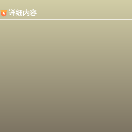
内容加载失败，可能是你的浏览器屏蔽了JS脚本！
详细内容