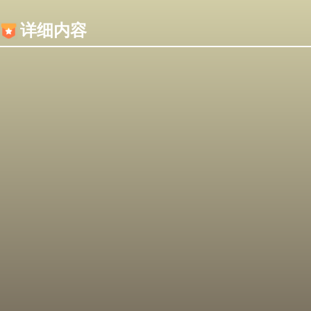
内容加载失败，可能是你的浏览器屏蔽了JS脚本！
详细内容