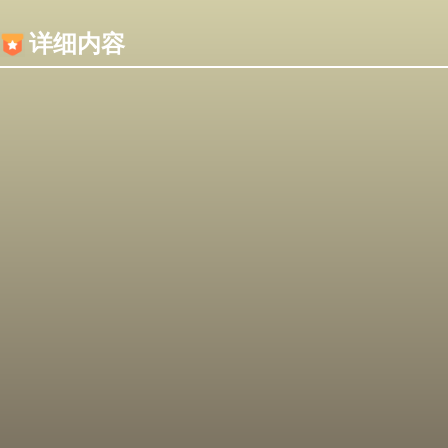
内容加载失败，可能是你的浏览器屏蔽了JS脚本！
详细内容