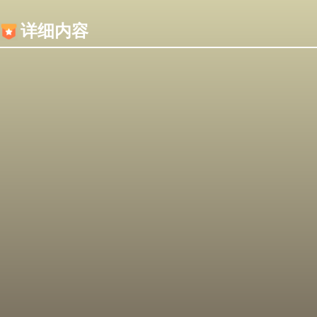
内容加载失败，可能是你的浏览器屏蔽了JS脚本！
详细内容